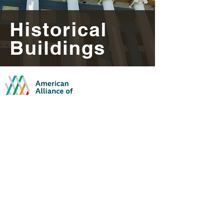
Historical
Buildings
WE ARE PROUD MEMBERS OF THE
AMERICAN ALLIANCE OF MUSEUMS
109 E Eighth St.
Hanford, CA
©2025 by Carnegie Museum of Kings County