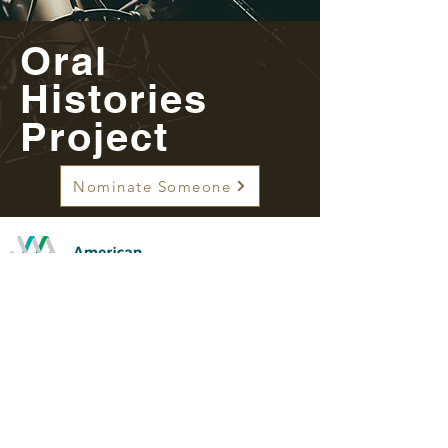
Oral
Histories
Project
Nominate Someone
WE ARE PROUD MEMBERS OF THE
AMERICAN ALLIANCE OF MUSEUMS
109 E Eighth St.